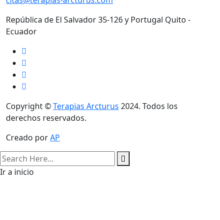
citas@terapias-arcturus.com
República de El Salvador 35-126 y Portugal Quito -
Ecuador
Copyright ©
Terapias Arcturus
2024. Todos los
derechos reservados.
Creado por
AP
search
here
Ir a inicio